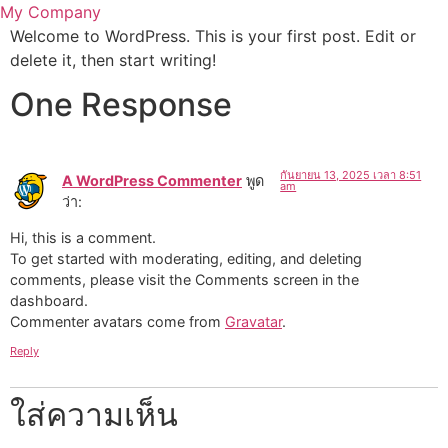
Skip
My Company
to
Welcome to WordPress. This is your first post. Edit or
content
delete it, then start writing!
One Response
กันยายน 13, 2025 เวลา 8:51
A WordPress Commenter
พูด
am
ว่า:
Hi, this is a comment.
To get started with moderating, editing, and deleting
comments, please visit the Comments screen in the
dashboard.
Commenter avatars come from
Gravatar
.
Reply
ใส่ความเห็น